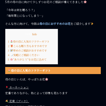
e
te
5月の母の日に向けて少しずつお花のご相談が増えてきました
b
r
「今年は何を贈ろう？」
o
「毎年同じになってしまう…」
o
そんな方に向けて、今回は
母の日におすすめのお花
をご紹介します
k
目次
[
hide
]
1
母の日に人気のフラワーギフト
2
こんな贈り方もおすすめです
3
早めのご相談がおすすめです
4
気軽にご相談ください
5
“ありがとう”をお花に込めて
母の日に人気のフラワーギフト
母の日といえば、やっぱりお花
カーネーション
定番でありながら、色によって印象も変わります
花束（ブーケ）