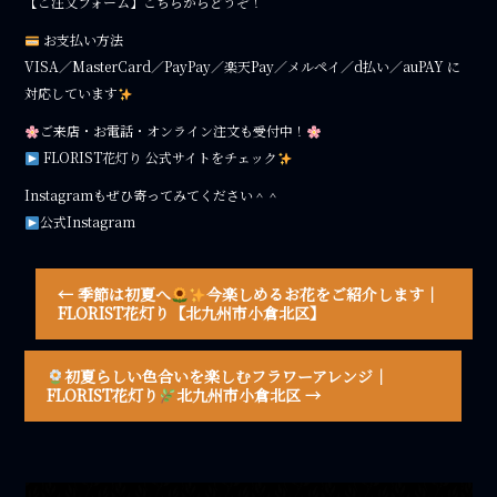
【ご注文フォーム】こちらからどうぞ！
お支払い方法
VISA／MasterCard／PayPay／楽天Pay／メルペイ／d払い／auPAY に
対応しています
ご来店・お電話・オンライン注文も受付中！
FLORIST花灯り 公式サイトをチェック
Instagramもぜひ寄ってみてください＾＾
公式Instagram
←
季節は初夏へ
今楽しめるお花をご紹介します｜
FLORIST花灯り【北九州市小倉北区】
初夏らしい色合いを楽しむフラワーアレンジ｜
FLORIST花灯り
北九州市小倉北区
→