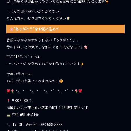
お仕事帰りやお出かけのついでにも気軽にご相談いただけます
「どんなお花がいいか分からない」
そんな方も、ぜひお立ち寄りください
“ありがとう”をお花に込めて
普段はなかなか伝えられない「ありがとう」。
母の日は、その気持ちを形にできる大切な日です
FLORIST花灯りでは、
一つひとつ心を込めてお花をお作りしています
今年の母の日は、
お花で想いを届けてみませんか？
・。・゜・。・゜・。・゜・。・゜・
〒802-0004
福岡県北九州市小倉北区鍛冶町1-4-16 楽生庵ビル1F
平和通駅 徒歩1分
【お問い合わせ】093-588-5888