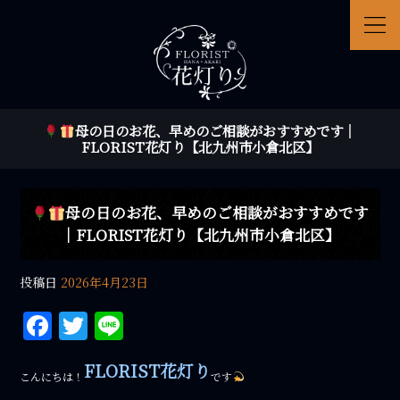
母の日のお花、早めのご相談がおすすめです｜
FLORIST花灯り【北九州市小倉北区】
母の日のお花、早めのご相談がおすすめです
｜FLORIST花灯り【北九州市小倉北区】
投稿日
2026年4月23日
F
T
Li
a
w
n
FLORIST花灯り
c
it
e
こんにちは！
です