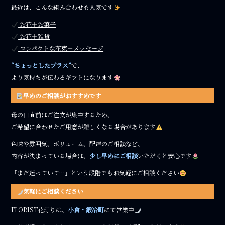
最近は、こんな組み合わせも人気です
お花＋お菓子
お花＋雑貨
コンパクトな花束＋メッセージ
“ちょっとしたプラス”
で、
より気持ちが伝わるギフトになります
早めのご相談がおすすめです
母の日直前はご注文が集中するため、
ご希望に合わせたご用意が難しくなる場合があります
色味や雰囲気、ボリューム、配達のご相談など、
内容が決まっている場合は、
少し早めにご相談
いただくと安心です
「まだ迷っていて…」という段階でもお気軽にご相談ください
気軽にご相談ください
FLORIST花灯りは、
小倉・鍛冶町
にて営業中